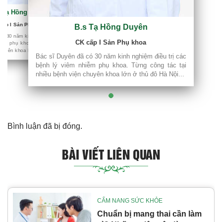
s Tạ Hồng Duyên
điều trị các
ông tác tại
 cấp I Sản Phụ khoa
B.s Tạ Hồng Duyên
ô Hà Nội...
 có 30 năm kinh nghiệm điều trị các
CK cấp I Sản Phụ khoa
hiễm phụ khoa. Từng công tác tại
chuyên khoa lớn ở thủ đô Hà Nội...
Bác sĩ Duyên đã có 30 năm kinh nghiệm điều trị các
bệnh lý viêm nhiễm phụ khoa. Từng công tác tại
nhiều bệnh viện chuyên khoa lớn ở thủ đô Hà Nội...
Bình luận đã bị đóng.
BÀI VIẾT LIÊN QUAN
CẨM NANG SỨC KHỎE
Chuẩn bị mang thai cần làm