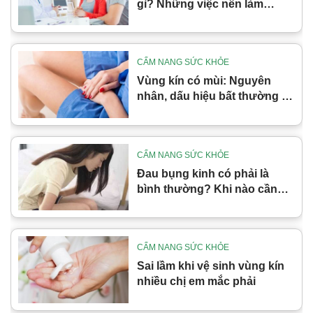
gì? Những việc nên làm
trước khi mang thai
CẨM NANG SỨC KHỎE
Vùng kín có mùi: Nguyên
nhân, dấu hiệu bất thường và
cách xử lý đúng
CẨM NANG SỨC KHỎE
Đau bụng kinh có phải là
bình thường? Khi nào cần
cảnh giác
CẨM NANG SỨC KHỎE
Sai lầm khi vệ sinh vùng kín
nhiều chị em mắc phải