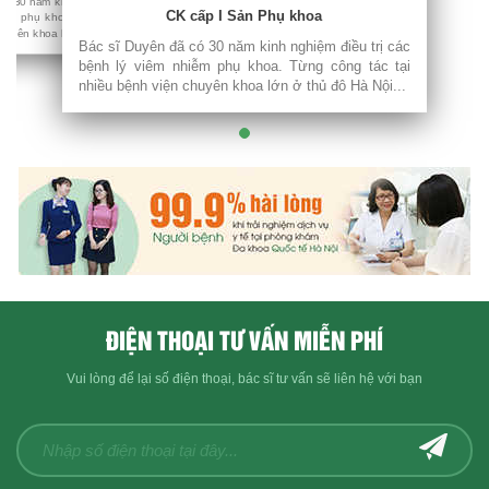
có 30 năm kinh nghiệm điều trị các
CK cấp I Sản Phụ khoa
iễm phụ khoa. Từng công tác tại
huyên khoa lớn ở thủ đô Hà Nội...
Bác sĩ Duyên đã có 30 năm kinh nghiệm điều trị các
bệnh lý viêm nhiễm phụ khoa. Từng công tác tại
nhiều bệnh viện chuyên khoa lớn ở thủ đô Hà Nội...
ĐIỆN THOẠI TƯ VẤN MIỄN PHÍ
Vui lòng để lại số điện thoại, bác sĩ tư vấn sẽ liên hệ với bạn