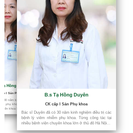
s Tạ Hồng Duyên
iều trị các
ng tác tại
cấp I Sản Phụ khoa
B.s Tạ Hồng Duyên
 Hà Nội...
có 30 năm kinh nghiệm điều trị các
CK cấp I Sản Phụ khoa
iễm phụ khoa. Từng công tác tại
huyên khoa lớn ở thủ đô Hà Nội...
Bác sĩ Duyên đã có 30 năm kinh nghiệm điều trị các
bệnh lý viêm nhiễm phụ khoa. Từng công tác tại
nhiều bệnh viện chuyên khoa lớn ở thủ đô Hà Nội...