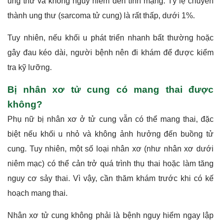
ung thư và không nguy hiểm đến tính mạng. Tỷ lệ chuyển
thành ung thư (sarcoma tử cung) là rất thấp, dưới 1%.
Tuy nhiên, nếu khối u phát triển nhanh bất thường hoặc
gây đau kéo dài, người bệnh nên đi khám để được kiểm
tra kỹ lưỡng.
Bị nhân xơ tử cung có mang thai được
không?
Phụ nữ bị nhân xơ ở tử cung vẫn có thể mang thai, đặc
biệt nếu khối u nhỏ và không ảnh hưởng đến buồng tử
cung. Tuy nhiên, một số loại nhân xơ (như nhân xơ dưới
niêm mạc) có thể cản trở quá trình thụ thai hoặc làm tăng
nguy cơ sảy thai. Vì vậy, cần thăm khám trước khi có kế
hoạch mang thai.
Nhân xơ tử cung không phải là bệnh nguy hiểm ngay lập