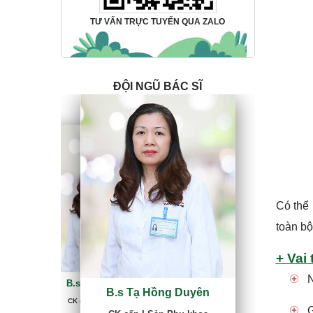
TƯ VẤN TRỰC TUYẾN QUA ZALO
ĐỘI NGŨ BÁC SĨ
Có thể 
toàn bộ
+ Vai 
B.s Tạ Hồng Duyên
N
B.s Tạ Hồng Duyên
CK cấp I Sản Phụ khoa
B.s Tạ Hồng Duyên
Bác sĩ Duyên đã có 30 năm kinh
CK cấp I Sản Phụ khoa
nghiệm điều trị các bệnh lý viêm
G