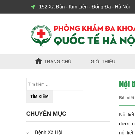
152 Xã Đàn - Kim Liên - Đống Đa - Hà Nội
TRANG CHỦ
GIỚI THIỆU
Nội t
Bài viết
CHUYÊN MỤC
Nội tiế
được nộ
Bệnh Xã Hội
nội tiế