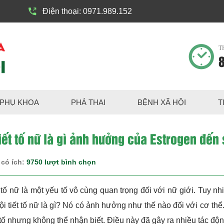
Điện thoại:
0971.989.152
T
8
PHỤ KHOA
PHÁ THAI
BỆNH XÃ HỘI
T
iết tố nữ là gì ảnh hưởng của Estrogen đến
 có ích:
9750 lượt bình chọn
t tố nữ là một yếu tố vô cùng quan trọng đối với nữ giới. Tuy 
i tiết tố nữ là gì? Nó có ảnh hưởng như thế nào đối với cơ thể.
t tố nhưng không thể nhận biết. Điều này đã gây ra nhiều tác độ