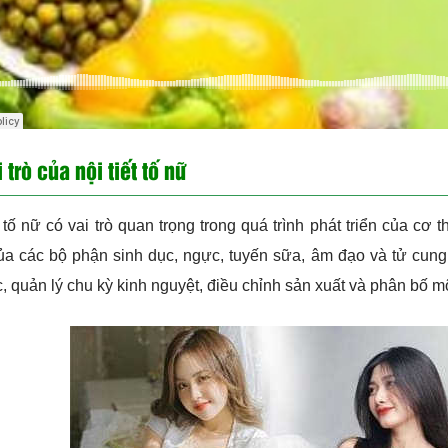
i trò của nội tiết tố nữ
t tố nữ có vai trò quan trọng trong quá trình phát triển của c
a các bộ phận sinh dục, ngực, tuyến sữa, âm đạo và tử cung.
c, quản lý chu kỳ kinh nguyệt, điều chỉnh sản xuất và phân bố m