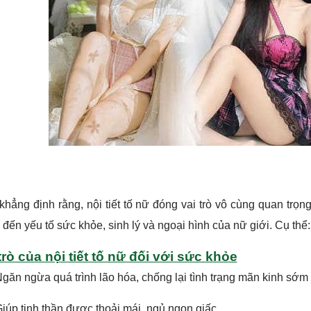
khẳng định rằng, nội tiết tố nữ đóng vai trò vô cùng quan trọng
 đến yếu tố sức khỏe, sinh lý và ngoại hình của nữ giới. Cụ thể:
trò của nội tiết tố nữ đối với sức khỏe
găn ngừa quá trình lão hóa, chống lại tình trạng mãn kinh sớm
iúp tinh thần được thoải mái, ngủ ngon giấc