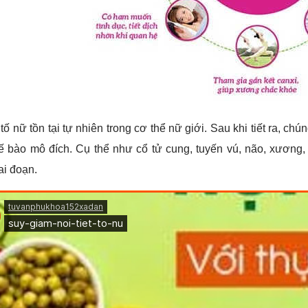
t tố nữ tồn tại tự nhiên trong cơ thể nữ giới. Sau khi tiết ra, c
ế bào mô đích. Cụ thể như cổ tử cung, tuyến vú, não, xương, t
ai đoạn.