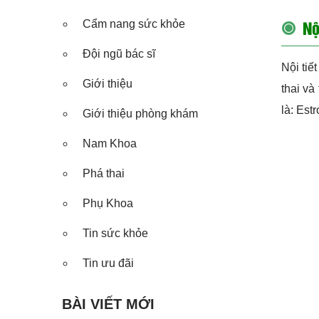
Nộ
Cẩm nang sức khỏe
Đội ngũ bác sĩ
Nội tiế
Giới thiệu
thai và
là: Estr
Giới thiệu phòng khám
Nam Khoa
Phá thai
Phụ Khoa
Tin sức khỏe
Tin ưu đãi
BÀI VIẾT MỚI