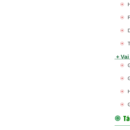
H
P
D
T
+ Vai
G
G
H
G
Tá