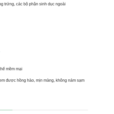
g trứng, các bộ phận sinh dục ngoài
g
 thể mềm mại
hị em được hồng hào, mịn màng, không nám sạm