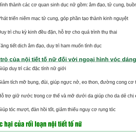
ình thành các cơ quan sinh dục nữ gồm: âm đạo, tử cung, buồn
hát triển niêm mạc tử cung, góp phần tạo thành kinh nguyệt
uy trì chu kỳ kinh đều đặn, hỗ trợ cho quá trình thụ thai
ăng tiết dịch âm đạo, duy trì ham muốn tình dục
 trò của nội tiết tố nữ đối với ngoại hình vóc dán
iúp duy trì các đặc tính nữ giới
iảm tích mỡ bụng, đùi, giúp ngực nở, eo thon, đường cong cơ
ỗ trợ giữ nước trong cơ thể và mỡ dưới da giúp cho da dẻ c
iúp tóc mượt, đàn hồi tốt, giảm thiểu nguy cơ rụng tóc
c hại của rối loạn nội tiết tố nữ