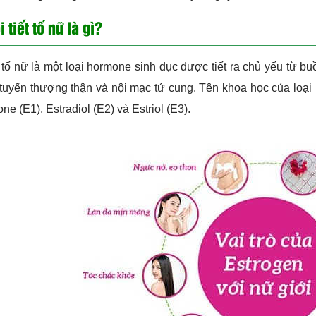
i tiết tố nữ là gì?
t tố nữ là một loại hormone sinh dục được tiết ra chủ yếu từ b
 tuyến thượng thận và nội mạc tử cung. Tên khoa học của loạ
one (E1), Estradiol (E2) và Estriol (E3).