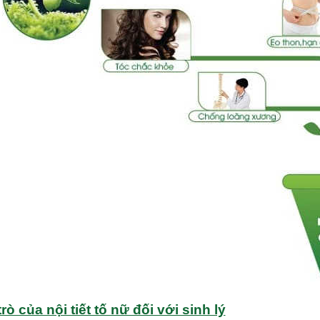
trò của nội tiết tố nữ đối với sinh lý