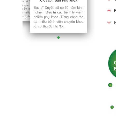
CK cấp I Sản Phụ khoa
nhiễm phụ khoa. Từng công tác
Bác sĩ Duyên đã có 30 năm kinh
tại nhiều bệnh viện chuyên khoa
nghiệm điều trị các bệnh lý viêm
lớn ở thủ đô Hà Nội...
Bác sĩ Duyên đã có 30 năm kinh
nhiễm phụ khoa. Từng công tác
B
nghiệm điều trị các bệnh lý viêm
tại nhiều bệnh viện chuyên khoa
lớn ở thủ đô Hà Nội...
nhiễm phụ khoa. Từng công tác
tại nhiều bệnh viện chuyên khoa
N
lớn ở thủ đô Hà Nội...