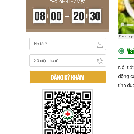
THỜI GIAN LÀM VIỆC
Va
Nội tiế
ĐĂNG KÝ KHÁM
động củ
tính dụ