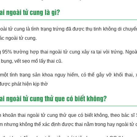
ai ngoài tử cung là gì?
oài tử cung là tình trạng trứng đã được thụ tinh không di chuyể
hác ngoài tử cung.
95% trường hợp thai ngoài tử cung xảy ra tại vòi trứng. Ngoài 
 bụng, vết sẹo mổ lấy thai cũ.
một tình trạng sản khoa nguy hiểm, có thể gây vỡ khối thai,
ược phát hiện kịp thờ
ai ngoài tử cung thử que có biết không?
 khoăn thai ngoài tử cung thử que có biết không, theo bác sĩ
m nhưng không thể xác định được thai nằm trong hay ngoài tử 