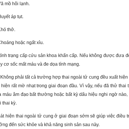
ã mồ hôi lạnh.
uyết áp tụt.
hó thở.
hoáng hoặc ngất xỉu.
tình trạng cấp cứu sản khoa khẩn cấp. Nếu không được đưa đế
y cơ sốc mất máu và đe dọa tính mạng.
Không phải tất cả trường hợp thai ngoài tử cung đều xuất hiện 
 hiện rất mờ nhạt trong giai đoạn đầu. Vì vậy, nếu đã thử tha
ra máu âm đạo bất thường hoặc bất kỳ dấu hiệu nghi ngờ nào
 thai kỳ.
át hiện thai ngoài tử cung ở giai đoạn sớm sẽ giúp việc điều 
ởng đến sức khỏe và khả năng sinh sản sau này.