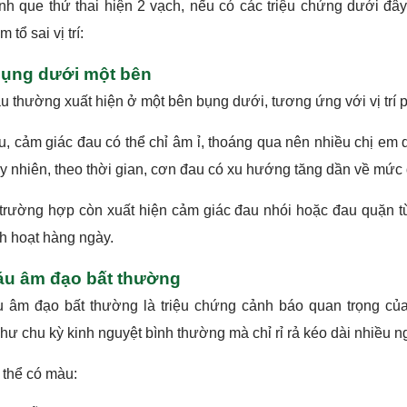
h que thử thai hiện 2 vạch, nếu có các triệu chứng dưới đây
 tổ sai vị trí:
ụng dưới một bên
 thường xuất hiện ở một bên bụng dưới, tương ứng với vị trí ph
, cảm giác đau có thể chỉ âm ỉ, thoáng qua nên nhiều chị em d
y nhiên, theo thời gian, cơn đau có xu hướng tăng dần về mức đ
 trường hợp còn xuất hiện cảm giác đau nhói hoặc đau quặn 
h hoạt hàng ngày.
u âm đạo bất thường
 âm đạo bất thường là triệu chứng cảnh báo quan trọng củ
hư chu kỳ kinh nguyệt bình thường mà chỉ rỉ rả kéo dài nhiều n
 thể có màu: