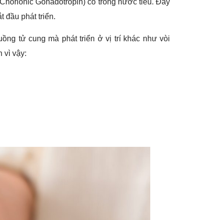
Chorionic Gonadotropin) có trong nước tiểu. Đây
 đầu phát triển.
uồng tử cung mà phát triển ở vị trí khác như vòi
 vì vậy: