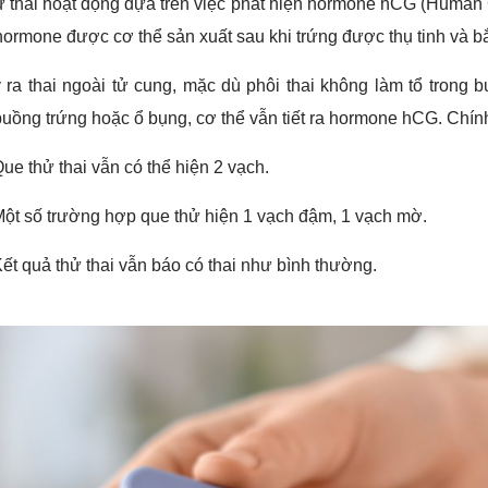
 thai hoạt động dựa trên việc phát hiện hormone hCG (Human 
 hormone được cơ thể sản xuất sau khi trứng được thụ tinh và bắt
 ra thai ngoài tử cung, mặc dù phôi thai không làm tổ trong b
buồng trứng hoặc ổ bụng, cơ thể vẫn tiết ra hormone hCG. Chính
ue thử thai vẫn có thể hiện 2 vạch.
ột số trường hợp que thử hiện 1 vạch đậm, 1 vạch mờ.
ết quả thử thai vẫn báo có thai như bình thường.