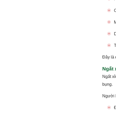
C
M
D
T
Đây là 
Ngất 
Ngất xỉ
bụng.
Người 
Đ