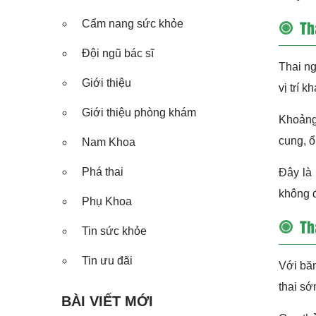
Th
Cẩm nang sức khỏe
Đội ngũ bác sĩ
Thai ng
Giới thiệu
vị trí k
Giới thiệu phòng khám
Khoảng 
cung, ổ
Nam Khoa
Phá thai
Đây là 
không đ
Phụ Khoa
Th
Tin sức khỏe
Tin ưu đãi
Với băn
thai sớ
BÀI VIẾT MỚI