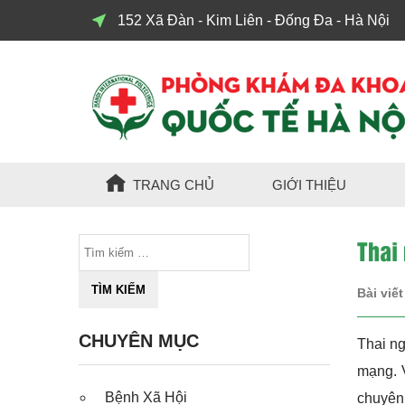
152 Xã Đàn - Kim Liên - Đống Đa - Hà Nội
TRANG CHỦ
GIỚI THIỆU
Thai 
Bài viết
CHUYÊN MỤC
Thai ng
mạng. V
Bệnh Xã Hội
chuyên