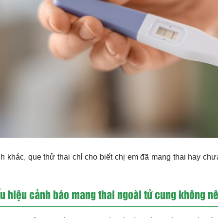
h khác, que thử thai chỉ cho biết chị em đã mang thai hay chưa
u hiệu cảnh báo mang thai ngoài tử cung không n