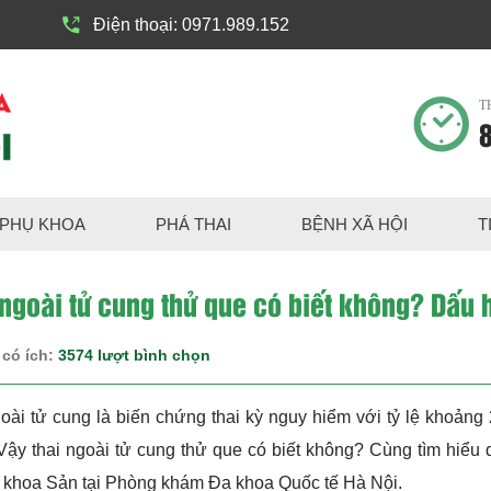
Điện thoại:
0971.989.152
T
8
PHỤ KHOA
PHÁ THAI
BỆNH XÃ HỘI
T
ngoài tử cung thử que có biết không? Dấu h
 có ích:
3574 lượt bình chọn
oài tử cung là biến chứng thai kỳ nguy hiểm với tỷ lệ khoảng
ậy thai ngoài tử cung thử que có biết không? Cùng tìm hiểu 
 khoa Sản tại Phòng khám Đa khoa Quốc tế Hà Nội.