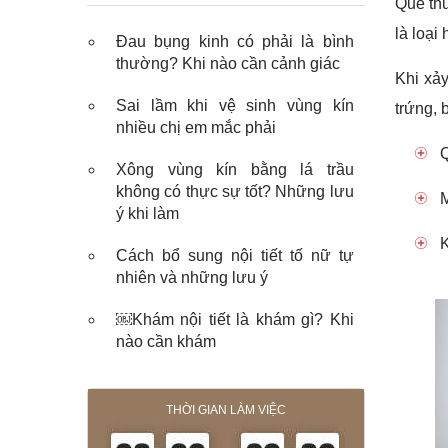
Que thử
là loại
Đau bụng kinh có phải là bình
thường? Khi nào cần cảnh giác
Khi xảy
Sai lầm khi vệ sinh vùng kín
trứng, 
nhiều chị em mắc phải
Q
Xông vùng kín bằng lá trầu
không có thực sự tốt? Những lưu
M
ý khi làm
K
Cách bổ sung nội tiết tố nữ tự
nhiên và những lưu ý
￼Khám nội tiết là khám gì? Khi
nào cần khám
THỜI GIAN LÀM VIỆC