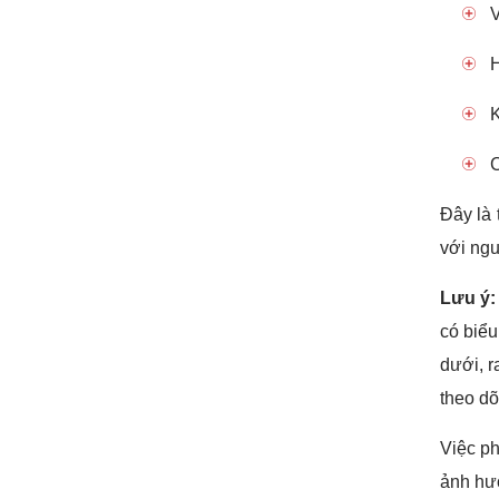
V
H
K
C
Đây là 
với ngu
Lưu ý:
có biểu
dưới, 
theo dõi
Việc ph
ảnh hư