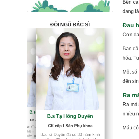
Bên cạn
đang làm
Đau b
ĐỘI NGŨ BÁC SĨ
Cơn đau
Ban đầu
hóa. Tu
Một số
đến sin
Ra má
Ra máu
B.s Tạ Hồng Duyên
B.s Tạ Hồng Duyên
nhiều n
CK cấp I Sản Phụ khoa
B.s Tạ Hồng Duyên
Bác sĩ Duyên đã có 30 năm kinh
CK cấp I Sản Phụ khoa
nghiệm điều trị các bệnh lý viêm
CK cấp I Sản Phụ khoa
nhiễm phụ khoa. Từng công tác
Bác sĩ Duyên đã có 30 năm kinh
Máu có
tại nhiều bệnh viện chuyên khoa
nghiệm điều trị các bệnh lý viêm
lớn ở thủ đô Hà Nội...
Bác sĩ Duyên đã có 30 năm kinh
nhiễm phụ khoa. Từng công tác