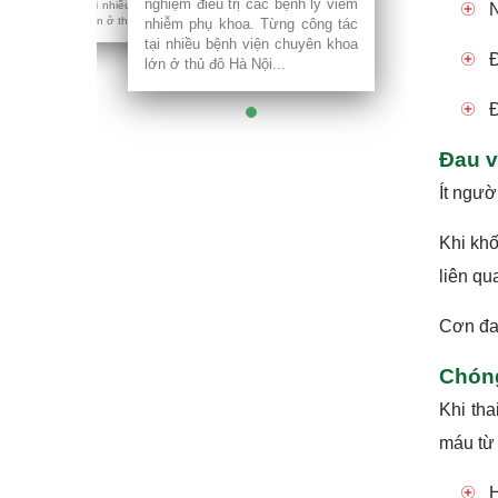
nghiệm điều trị các bệnh lý viêm
tại nhiều bệnh viện chuyên khoa
N
lớn ở thủ đô Hà Nội...
nhiễm phụ khoa. Từng công tác
tại nhiều bệnh viện chuyên khoa
Đ
lớn ở thủ đô Hà Nội...
Đ
Đau v
Ít ngườ
Khi khố
liên qu
Cơn đa
Chóng
Khi tha
máu từ 
H