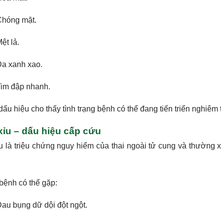
hóng mặt.
ệt lả.
a xanh xao.
im đập nhanh.
dấu hiệu cho thấy tình trạng bệnh có thể đang tiến triển nghiêm 
xỉu – dấu hiệu cấp cứu
u là triệu chứng nguy hiểm của thai ngoài tử cung và thường xu
bệnh có thể gặp:
au bụng dữ dội đột ngột.