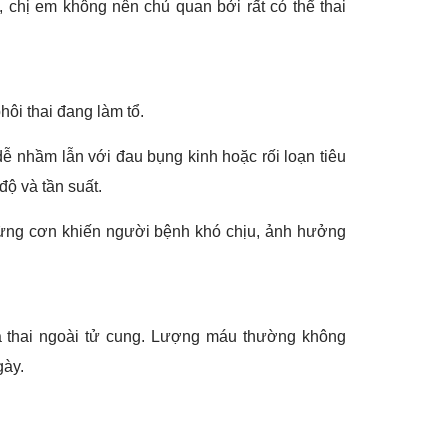
, chị em không nên chủ quan bởi rất có thể thai
ôi thai đang làm tổ.
ễ nhầm lẫn với đau bụng kinh hoặc rối loạn tiêu
ộ và tần suất.
từng cơn khiến người bệnh khó chịu, ảnh hưởng
a thai ngoài tử cung. Lượng máu thường không
gày.