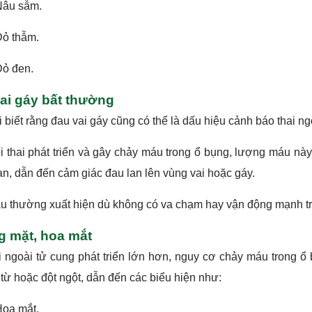
âu sẫm.
ỏ thẫm.
ỏ đen.
ai gáy bất thường
i biết rằng đau vai gáy cũng có thể là dấu hiệu cảnh báo thai ng
i thai phát triển và gây chảy máu trong ổ bụng, lượng máu này
an, dẫn đến cảm giác đau lan lên vùng vai hoặc gáy.
u thường xuất hiện dù không có va chạm hay vận động mạnh t
 mặt, hoa mắt
i ngoài tử cung phát triển lớn hơn, nguy cơ chảy máu trong ổ 
từ hoặc đột ngột, dẫn đến các biểu hiện như:
oa mắt.