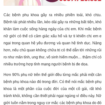
Các bệnh phụ khoa gây ra nhiều phiền toái, khó chịu.
Bệnh tái phát nhiều lần, kéo dài gây ra những bất tiện, khó
khăn làm cuộc sống hàng ngày của chị em. Khi mắc bệnh
nữ giới có thể có cảm giác xấu hổ và tự ti khiến chị em e
ngại trong quan hệ yêu đương và quan hệ tình dục. Nặng
hơn, nếu chủ quan không chữa trị có thể dẫn tới những rủi
ro như mãn tính, ung thư, vô sinh hiếm muộn… thậm chí có
nhiều trường hợp tính mạng người bệnh bị đe dọa.
Hơn 90% phụ nữ trên thế giới đều từng mắc phải một căn
bệnh phụ khoa nào đó trong đời. Có thể nói mắc bệnh phụ
khoa là một phần của cuộc đời của một cô gái, rất khó
tránh khỏi, không cần thiết phải ngại ngùng vì điều này. Nữ
giới luôn nằm trong nguy cơ mắc các bệnh phụ khoa do đó