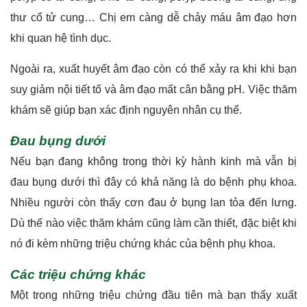
Đau bụng dưới
Nếu bạn đang không trong thời kỳ hành kinh mà vẫn bị
đau bụng dưới thì đây có khả năng là do bệnh phụ khoa.
Nhiều người còn thấy cơn đau ở bụng lan tỏa đến lưng.
Dù thế nào việc thăm khám cũng làm cần thiết, đặc biệt khi
nó đi kèm những triệu chứng khác của bệnh phụ khoa.
Các triệu chứng khác
Một trong những triệu chứng đầu tiên mà bạn thấy xuất
hiện khi mắc bệnh phụ khoa chính là mệt mỏi, suy nhược
cơ thể. Ngoài ra bạn cũng có thể cảm thấy chán ăn, khó
tiêu, buồn nôn, tiểu tiện bất thường,sưng phù chân, phù nề
mệt mỏi, nặng người, sốt nhẹ, xuất huyết bất thường,…
Chúng đều là những phản ứng của cơ thể để chống lại tác
nhân gây bệnh và ra lời cảnh báo tới bạn.