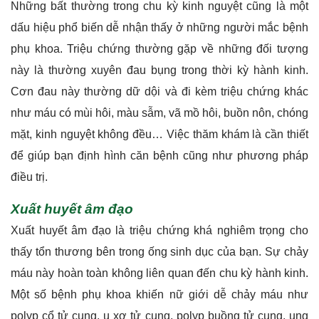
mặt, kinh nguyệt không đều… Việc thăm khám là cần thiết
để giúp bạn định hình căn bệnh cũng như phương pháp
điều trị.
Xuất huyết âm đạo
Xuất huyết âm đạo là triệu chứng khá nghiêm trọng cho
thấy tổn thương bên trong ống sinh dục của bạn. Sự chảy
máu này hoàn toàn không liên quan đến chu kỳ hành kinh.
Một số bệnh phụ khoa khiến nữ giới dễ chảy máu như
polyp cổ tử cung, u xơ tử cung, polyp buồng tử cung, ung
thư cổ tử cung… Chị em càng dễ chảy máu âm đạo hơn
khi quan hệ tình dục.
Ngoài ra, xuất huyết âm đạo còn có thể xảy ra khi khi bạn
suy giảm nội tiết tố và âm đạo mất cân bằng pH. Việc thăm
khám sẽ giúp bạn xác định nguyên nhân cụ thể.