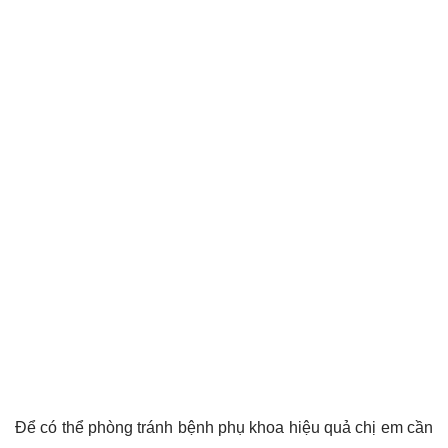
Để có thể phòng tránh bệnh phụ khoa hiệu quả chị em cần
tuân thủ một số nguyên tắc sau:
Vệ sinh vùng kín đúng cách: Vệ sinh vùng kín
thường xuyên giảm cơ hội cho vi khuẩn trú ngụ
bằng các dung dịch vệ sinh phụ nữ phù hợp.