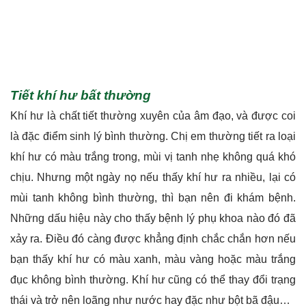
là đặc điểm sinh lý bình thường. Chị em thường tiết ra loại
khí hư có màu trắng trong, mùi vị tanh nhẹ không quá khó
chịu. Nhưng một ngày nọ nếu thấy khí hư ra nhiều, lại có
mùi tanh không bình thường, thì bạn nên đi khám bệnh.
Những dấu hiệu này cho thấy bệnh lý phụ khoa nào đó đã
xảy ra. Điều đó càng được khẳng định chắc chắn hơn nếu
bạn thấy khí hư có màu xanh, màu vàng hoặc màu trắng
đục không bình thường. Khí hư cũng có thể thay đổi trạng
thái và trở nên loãng như nước hay đặc như bột bã đậu…
Tiểu tiện bất thường
Bệnh phụ khoa phần nhiều xuất hiện do sự tấn công của
tác nhân gây hại, do đó chúng có khả năng lây lan đến các
vị trí khác nhau, ví dụ như đường tiết niệu. Tiểu tiện khó
khăn, đau buốt, tiểu nhỏ giọt… là những triệu chứng của