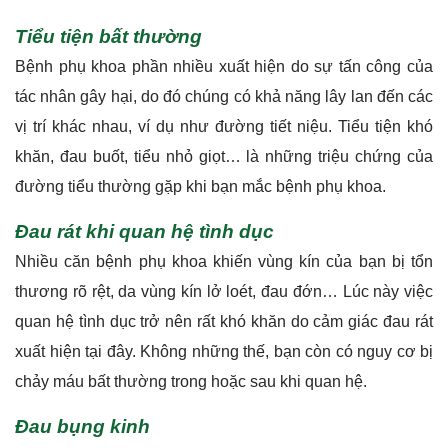
đường tiểu thường gặp khi bạn mắc bệnh phụ khoa.
Đau rát khi quan hệ tình dục
Nhiều căn bệnh phụ khoa khiến vùng kín của bạn bị tổn
thương rõ rệt, da vùng kín lở loét, đau đớn… Lúc này việc
quan hệ tình dục trở nên rất khó khăn do cảm giác đau rát
xuất hiện tại đây. Không những thế, bạn còn có nguy cơ bị
chảy máu bất thường trong hoặc sau khi quan hệ.
Đau bụng kinh
Những bất thường trong chu kỳ kinh nguyệt cũng là một
dấu hiệu phổ biến dễ nhận thấy ở những người mắc bệnh
phụ khoa. Triệu chứng thường gặp về những đối tượng
này là thường xuyên đau bụng trong thời kỳ hành kinh.
Cơn đau này thường dữ dội và đi kèm triệu chứng khác
như máu có mùi hôi, màu sẫm, vã mồ hôi, buồn nôn, chóng