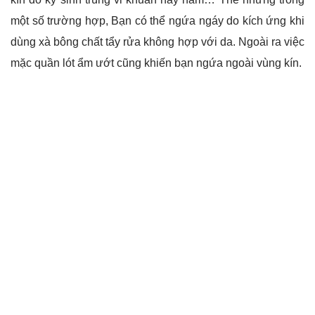
một số trường hợp, Bạn có thể ngứa ngáy do kích ứng khi
dùng xà bông chất tẩy rửa không hợp với da. Ngoài ra việc
mặc quần lót ẩm ướt cũng khiến bạn ngứa ngoài vùng kín.
Tiết khí hư bất thường
Khí hư là chất tiết thường xuyên của âm đạo, và được coi