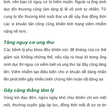
Các bệnh lý phụ khoa đều khiến sức đề kháng của cơ thể
giảm sút. Không những thế, nếu xảy ra hoại tử trong ống
sinh dục thì nguy cơ viêm loét và ung thư tại đây cũng tăng
lên. Viêm nhiễm tạo điều kiện cho vi khuẩn dễ dàng nhân
lên phát triển gây nhiều biến chứng liên hoàn rất đáng sợ.
Gây căng thẳng tâm lý
Vùng kín đau đớn, ngứa ngáy khó chịu khiến chị em mệt
mỏi, thường xuyên gặp áp lực, đồng thời mất đi sự tự tin
của mình. Nó gây ra những vấn đề nghiêm trọng trong
cuộc sống đời thường và cuộc sống phòng the. Sự khó
chịu khi bị bệnh phụ khoa làm cho mất tập trung vào công
việc hay học tập dễ gây stress, trầm cảm ở nữ giới.
Hậu quả xấu với phụ nữ mang thai
Bệnh phụ khoa khiến phụ nữ đang mang thai phải đối mặt