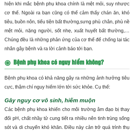
Bệnh phụ khoa có nguy hiểm không?
Bệnh phụ khoa có khả năng gây ra những ảnh hưởng tiêu
cực, thậm chí nguy hiểm lớn tới sức khỏe. Cụ thể:
Gây nguy cơ vô sinh, hiếm muộn
Các bệnh phụ khoa khiến cho môi trường âm đạo bị thay
đổi pH, chất nhầy tử cung tiết ra nhiều nên tinh trùng sống
sót và di chuyển khó khăn. Điều này cản trở quá trình thụ
tinh, nên bạn có nguy cơ bị hiếm muộn. Ngoài ra ống sinh
dục tổn thương cũng làm tăng tỷ lệ vô sinh tự nhiên. Tử
cung bị tổn thương khó nuôi thai và dễ sảy thai đồng thời
các vi khuẩn tấn công cũng khiến tình trạng viêm nhiễm
nặng nề hơn.
Tăng nguy cơ ung thư