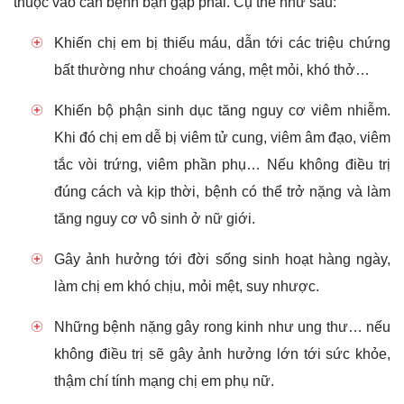
thuộc vào căn bệnh bạn gặp phải. Cụ thể như sau:
Khiến chị em bị thiếu máu, dẫn tới các triệu chứng
bất thường như choáng váng, mệt mỏi, khó thở…
Khiến bộ phận sinh dục tăng nguy cơ viêm nhiễm.
Khi đó chị em dễ bị viêm tử cung, viêm âm đạo, viêm
tắc vòi trứng, viêm phần phụ… Nếu không điều trị
đúng cách và kịp thời, bệnh có thể trở nặng và làm
tăng nguy cơ vô sinh ở nữ giới.
Gây ảnh hưởng tới đời sống sinh hoạt hàng ngày,
làm chị em khó chịu, mỏi mệt, suy nhược.
Những bệnh nặng gây rong kinh như ung thư… nếu
không điều trị sẽ gây ảnh hưởng lớn tới sức khỏe,
thậm chí tính mạng chị em phụ nữ.