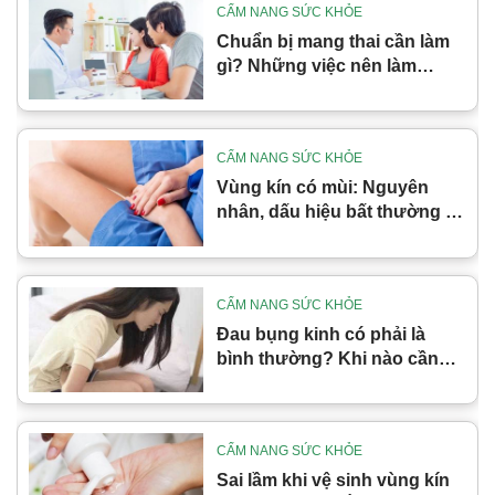
CẨM NANG SỨC KHỎE
Chuẩn bị mang thai cần làm
gì? Những việc nên làm
trước khi mang thai
CẨM NANG SỨC KHỎE
Vùng kín có mùi: Nguyên
nhân, dấu hiệu bất thường và
cách xử lý đúng
CẨM NANG SỨC KHỎE
Đau bụng kinh có phải là
bình thường? Khi nào cần
cảnh giác
CẨM NANG SỨC KHỎE
Sai lầm khi vệ sinh vùng kín