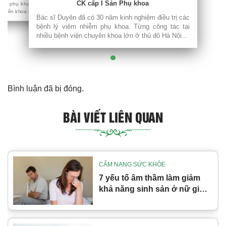
CK cấp I Sản Phụ khoa
iễm phụ khoa. Từng công tác tại
huyên khoa lớn ở thủ đô Hà Nội...
Bác sĩ Duyên đã có 30 năm kinh nghiệm điều trị các
bệnh lý viêm nhiễm phụ khoa. Từng công tác tại
nhiều bệnh viện chuyên khoa lớn ở thủ đô Hà Nội...
Bình luận đã bị đóng.
BÀI VIẾT LIÊN QUAN
CẨM NANG SỨC KHỎE
7 yếu tố âm thầm làm giảm
khả năng sinh sản ở nữ giới
mà nhiều chị em không ngờ
tới