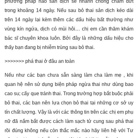
phương pháp nào sản dịch sẽ nhanh chóng chấm dứt
trong khoảng 14 ngày. Nếu sau bỏ thai sản dịch kéo dài
trên 14 ngày lại kèm thêm các dấu hiệu bất thường như
vùng kín ngứa, dịch có mùi hôi… chị em cần thăm khám
bác sĩ chuyên khoa luôn. Bởi đây là những dấu hiệu cho
thấy bạn đang bị nhiễm trùng sau bỏ thai.
>>>>>>>
phá thai ở đâu an toàn
Nếu như các bạn chưa sẵn sàng làm cha làm mẹ , khi
quan hệ nên sử dụng biện pháp ngừa thai như dùng bao
cao su; cấy que tránh thai. Trong trường hợp bắt buộc phải
bỏ thai, các bạn nên lựa chọn bỏ thai tại những cơ sở uy
tín chất lượng. Vậy là với các thông tin trên các chị em phụ
nữ đã nắm bắt được
cách làm sạch tử cung sau phá thai
rồi đúng không nếu còn thắc mắc nào hãy liên hệ với Tư