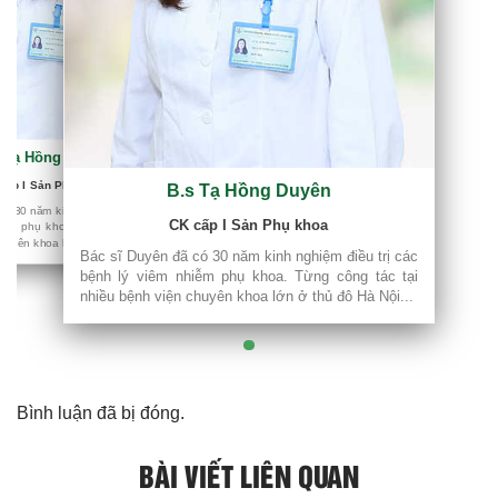
s Tạ Hồng Duyên
iều trị các
ng tác tại
cấp I Sản Phụ khoa
B.s Tạ Hồng Duyên
 Hà Nội...
có 30 năm kinh nghiệm điều trị các
CK cấp I Sản Phụ khoa
iễm phụ khoa. Từng công tác tại
huyên khoa lớn ở thủ đô Hà Nội...
Bác sĩ Duyên đã có 30 năm kinh nghiệm điều trị các
bệnh lý viêm nhiễm phụ khoa. Từng công tác tại
nhiều bệnh viện chuyên khoa lớn ở thủ đô Hà Nội...
Bình luận đã bị đóng.
BÀI VIẾT LIÊN QUAN