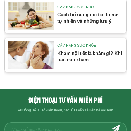
CẨM NANG SỨC KHỎE
Cách bổ sung nội tiết tố nữ
tự nhiên và những lưu ý
CẨM NANG SỨC KHỎE
￼Khám nội tiết là khám gì? Khi
nào cần khám
ĐIỆN THOẠI TƯ VẤN MIỄN PHÍ
Vui lòng để lại số điện thoại, bác sĩ tư vấn sẽ liên hệ với bạn