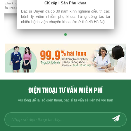
CK cấp I Sản Phụ khoa
iễm phụ khoa. Từng công tác tại
huyên khoa lớn ở thủ đô Hà Nội...
Bác sĩ Duyên đã có 30 năm kinh nghiệm điều trị các
bệnh lý viêm nhiễm phụ khoa. Từng công tác tại
nhiều bệnh viện chuyên khoa lớn ở thủ đô Hà Nội...
ĐIỆN THOẠI TƯ VẤN MIỄN PHÍ
Vui lòng để lại số điện thoại, bác sĩ tư vấn sẽ liên hệ với bạn