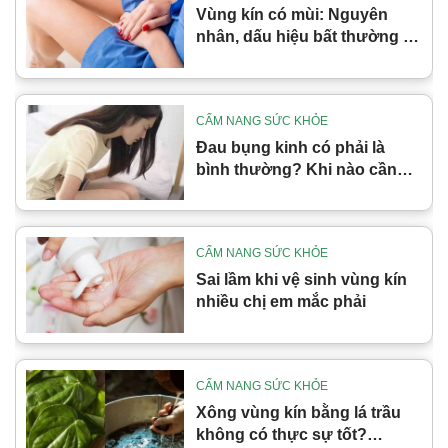
Vùng kín có mùi: Nguyên
nhân, dấu hiệu bất thường và
cách xử lý đúng
CẨM NANG SỨC KHỎE
Đau bụng kinh có phải là
bình thường? Khi nào cần
cảnh giác
CẨM NANG SỨC KHỎE
Sai lầm khi vệ sinh vùng kín
nhiều chị em mắc phải
CẨM NANG SỨC KHỎE
Xông vùng kín bằng lá trầu
không có thực sự tốt?