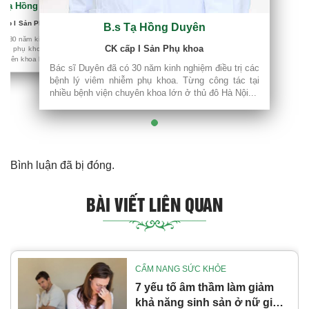
s Tạ Hồng Duyên
iều trị các
ng tác tại
cấp I Sản Phụ khoa
B.s Tạ Hồng Duyên
 Hà Nội...
có 30 năm kinh nghiệm điều trị các
CK cấp I Sản Phụ khoa
iễm phụ khoa. Từng công tác tại
huyên khoa lớn ở thủ đô Hà Nội...
Bác sĩ Duyên đã có 30 năm kinh nghiệm điều trị các
bệnh lý viêm nhiễm phụ khoa. Từng công tác tại
nhiều bệnh viện chuyên khoa lớn ở thủ đô Hà Nội...
Bình luận đã bị đóng.
BÀI VIẾT LIÊN QUAN
CẨM NANG SỨC KHỎE
7 yếu tố âm thầm làm giảm
khả năng sinh sản ở nữ giới