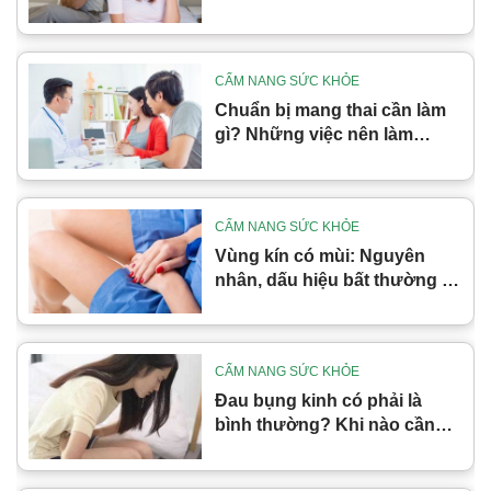
mà nhiều chị em không ngờ
tới
CẨM NANG SỨC KHỎE
Chuẩn bị mang thai cần làm
gì? Những việc nên làm
trước khi mang thai
CẨM NANG SỨC KHỎE
Vùng kín có mùi: Nguyên
nhân, dấu hiệu bất thường và
cách xử lý đúng
CẨM NANG SỨC KHỎE
Đau bụng kinh có phải là
bình thường? Khi nào cần
cảnh giác